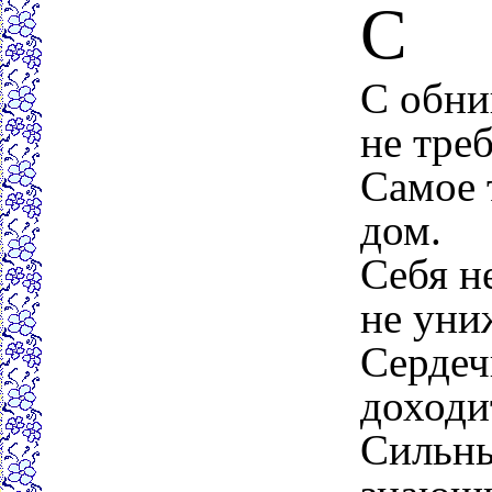
С
С обни
не тре
Самое 
дом.
Себя н
не уни
Сердеч
доходи
Сильны