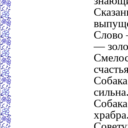
знающи
Сказан
выпуще
Слово 
— золо
Смелос
счастья
Собака
сильна
Собака
храбра
Совету