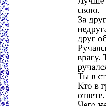
Лучше 
свою.
За дру
недруг
друг об
Ручаяс
врагу. 
ручалс
Ты в ст
Кто в г
ответе.
Чего не