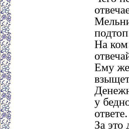
отвеча
Мельни
подтоп
На ком
отвеча
Ему же
взыщет
Денежн
у бедн
ответе.
За это