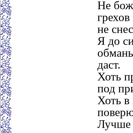
Не бож
грехов
не сне
Я до с
обманы
даст.
Хоть п
под пр
Хоть в
поверю
Лучше 