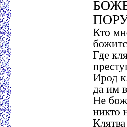
БОЖБ
ПОР
Кто мн
божитс
Где кля
престу
Ирод к
да им 
Не бож
никто 
Клятва