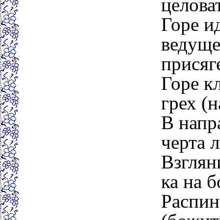
целова
Горе и
ведуще
присяге
Горе к
грех (
В напр
черта 
Взглян
ка на б
Распина