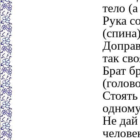
тело (а
Рука с
(спина)
Доправ
так св
Брат б
(голово
Стоять
одному 
Не дай
человек