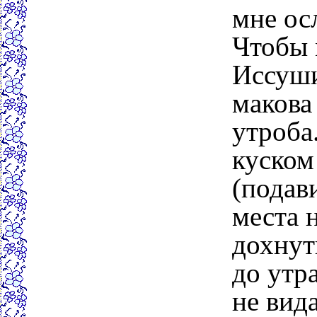
мне ос
Чтобы 
Иссуши
макова
утроба
куском
(подав
места н
дохнут
до утр
не вида