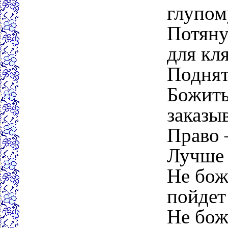
глупом
Потяну
для кл
Поднят
Божитьс
заказы
Право 
Лучше 
Не бож
пойдет
Не бож