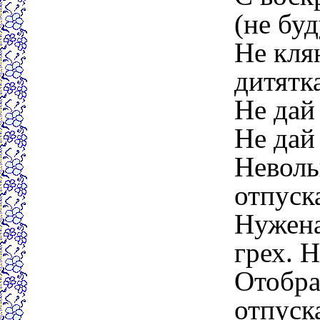
(не буд
Не кля
дитятк
Не дай
Не дай
Неволь
отпуск
Нужена
грех. 
Отобра
отпуска