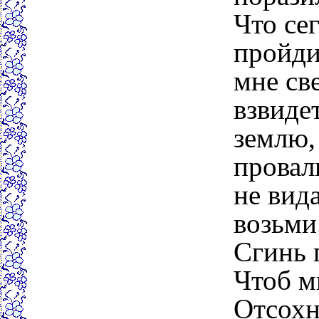
Что сег
пройди
мне св
взвиде
землю,
провал
не вид
возьми
Сгинь 
Чтоб м
Отсохн