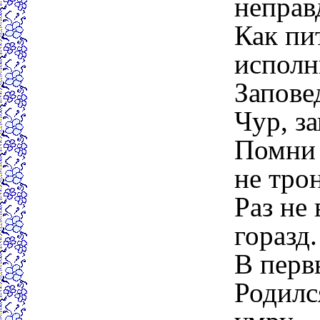
неправ
Как пи
исполн
Запове
Чур, з
Помни 
не тро
Раз не 
горазд.
В перв
Родилс