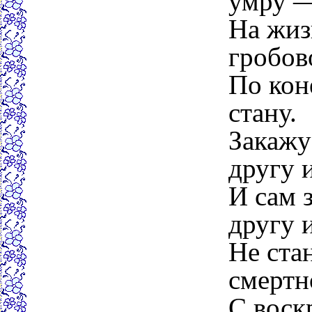
умру —
На жиз
гробов
По коне
стану.
Закажу
другу 
И сам 
другу 
Не ста
смертн
С воск