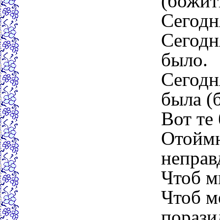
(божить
Сегодн
Сегодн
было.
Сегодн
была (
Вот те 
Отоймн
неправ
Чтоб м
Чтоб м
порази