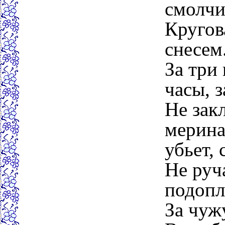
смолчи
Кругов
снесем
За три 
часы, з
Не закл
мерина 
убьет, 
Не руч
подопл
За чуж