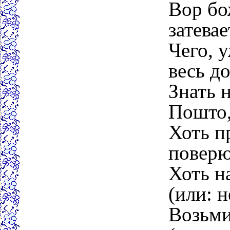
Вор бо
затевае
Чего, 
весь до
Знать н
Пошто,
Хоть п
поверю
Хоть н
(или: н
Возьми