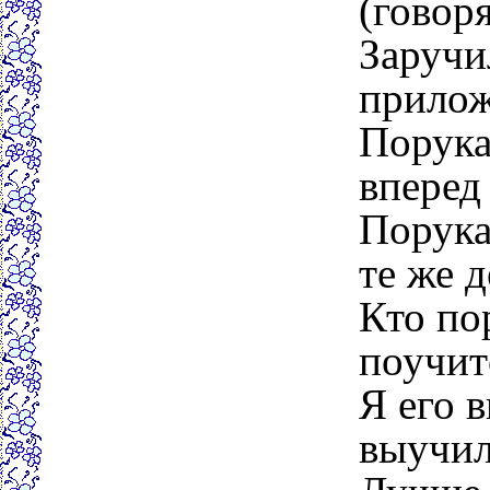
(говор
Заручи
прилож
Порука
вперед 
Порука
те же д
Кто по
поучит
Я его 
выучил