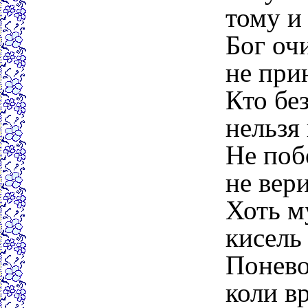
тому и
Бог оч
не при
Кто без
нельзя
Не поб
не вери
Хоть м
кисель
Понево
коли вр