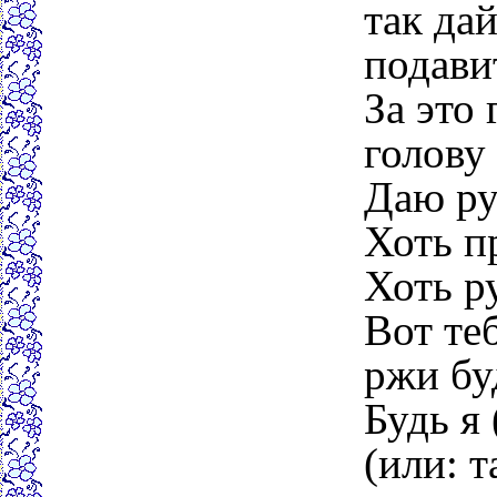
так да
подави
За это
голову 
Даю ру
Хоть п
Хоть р
Вот теб
ржи бу
Будь я 
(или: т