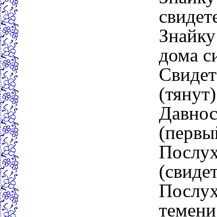
свидете
Знайку 
дома с
Свидет
(тянут)
Давнос
(первы
Послух
(свидет
Послух 
темени 