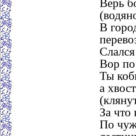
Верь б
(водян
В горо
перево
Слался
Вор по
Ты коб
а хвос
(клянут
За что 
По чуж