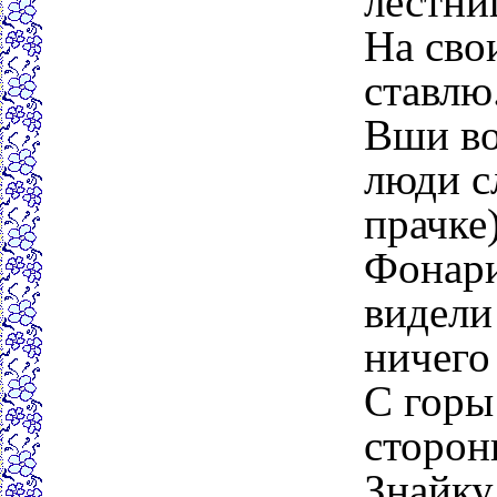
лестни
На сво
ставлю
Вши во
люди с
прачке)
Фонари
видели
ничего 
С горы 
стороны
Знайку