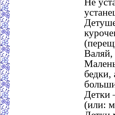
Не уст
устане
Детуше
куроче
(перещ
Валяй, 
Малень
бедки,
больши
Детки 
(или: м
Детки 