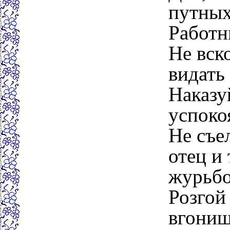
путных
Работн
Не вск
видать 
Наказу
успокоя
Не съел
отец и 
журьбо
Розгой
вгониш