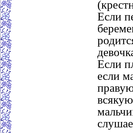
(крест
Если п
береме
родитс
девочк
Если п
если м
правую
всякую
мальчи
слушае