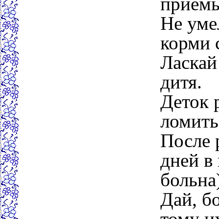
приемы
Не уме
корми 
Ласкай 
дитя.
Деток 
ломить
После 
дней в 
больна)
Дай, бо
тому и