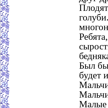
Плодят
голуби
многон
Ребята
сырост
бедняк
Был бы
будет и
Мальчи
Мальчи
Малые 