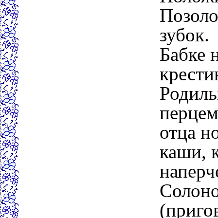
Позоло
зубок.
Бабке 
крести
Родиль
перцем
отца н
каши, 
наперч
Солоно
(приго