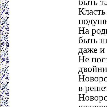
быть т
Класть
подушк
На род
быть н
даже и
Не пос
двойни
Новор
в решет
Новоро
отцовс