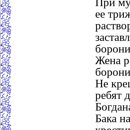
При му
ее три
раство
застав
борони
Жена р
борони
Не кре
ребят 
Богдан
Бака на
крести