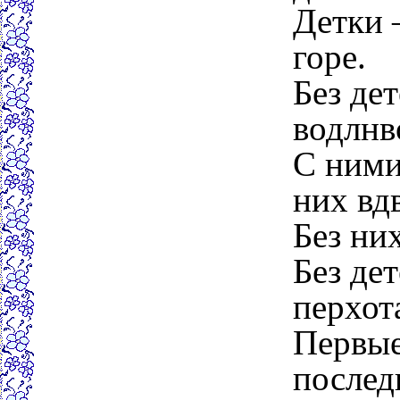
Детки 
горе.
Без де
водлнв
С ними 
них вд
Без них
Без дет
перхот
Первые
послед