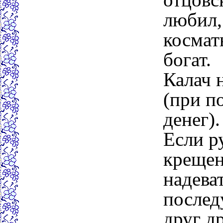
любил,
космат
богат.
Калач 
(при п
денег).
Если р
крещен
надева
послед
друг др