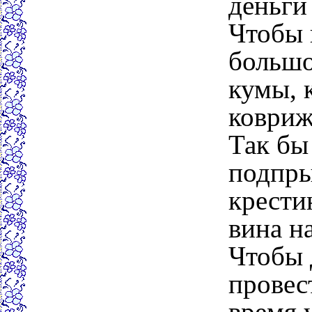
деньги 
Чтобы 
большо
кумы, 
ковриж
Так бы
подпры
крести
вина на
Чтобы 
провес
время у