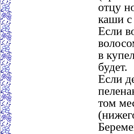
отцу н
каши с
Если в
волосо
в купе
будет.
Если д
пелена
том мес
(нижего
Береме