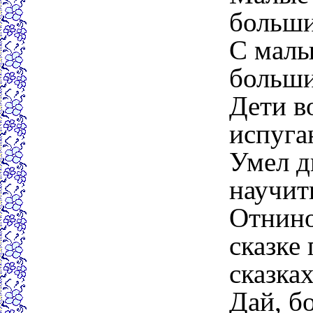
больши
С малы
больши
Дети в
испуга
Умел д
научит
Отнино
сказке 
сказках
Дай, бо