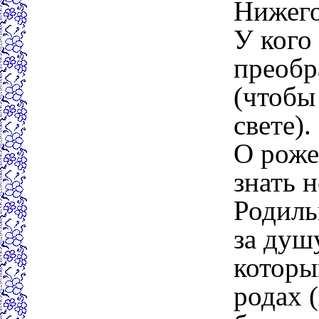
Нижего
У кого
преобр
(чтобы
свете).
О роже
знать 
Родиль
за душ
который
родах 