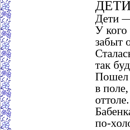
ДЕТ
Дети —
У кого 
забыт о
Сталась
так буд
Пошел 
в поле,
оттоле.
Бабенка
по-хол