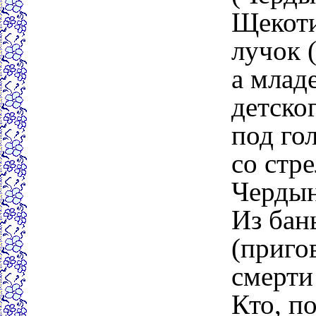
Щекоти
лучок (
а млад
детско
под го
со стр
Чердын
Из бан
(приго
смерти
Кто, п