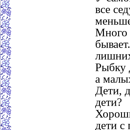
все се
меньше
Много 
бывает
лишних
Рыбку 
а малых
Дети, д
дети?
Хороши
дети с