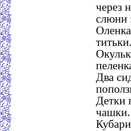
через 
слюни 
Оленка
титьки
Окульк
пеленк
Два сид
пополз
Детки 
чашки.
Кубари