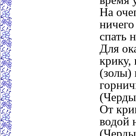
На оче
ничего
спать н
Для ока
крику,
(золы) 
горнич
(Черды
От кри
водой 
(Черды