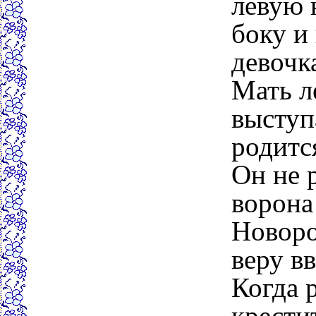
левую 
боку и
девочк
Мать л
выступ
родитс
Он не 
ворона
Новоро
веру вв
Когда 
крестит