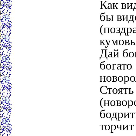
Как ви
бы вид
(поздр
кумовь
Дай бо
богато
новоро
Стоять
(новор
бодрит
торчит