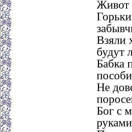
Живот 
Горьки
забывч
Взяли 
будут 
Бабка 
пособи
Не дов
поросе
Бог с 
руками