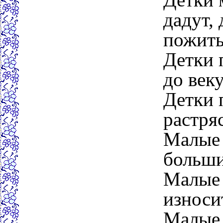
дадут,
пожить
Детки 
до век
Детки 
растря
Малые 
больши
Малые 
износи
Малые 