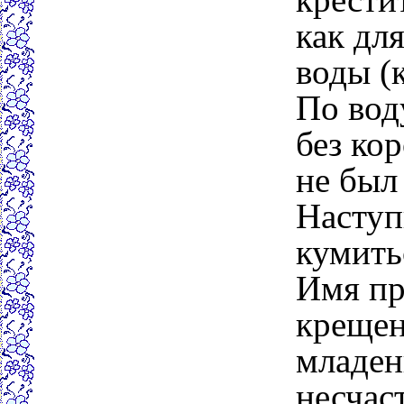
как дл
воды (к
По вод
без ко
не был 
Наступ
кумить
Имя пр
крещен
младен
несчаст