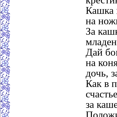
Кашка 
на нож
За каш
младен
Дай бо
на коня
дочь, 
Как в п
счасть
за каше
Положи