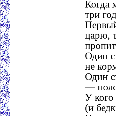
Когда 
три го
Первый
царю, 
пропит
Один с
не кор
Один с
— полс
У кого 
(и бедк