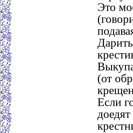
Это мое
(говор
подава
Дарить
крести
Выкупа
(от об
крещен
Если г
доедят
крестн