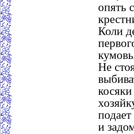
опять с
крестн
Коли д
первог
кумовь
Не стоя
выбива
косяки
хозяйк
подает
и задо