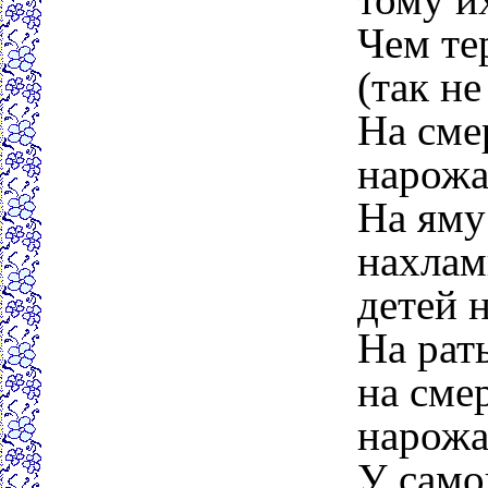
Чем те
(так не
На сме
нарожа
На яму
нахлам
детей 
На рат
на сме
нарожа
У само