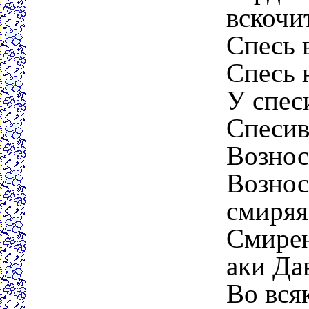
вскочит
Спесь 
Спесь н
У спес
Спесив
Вознос
Вознос
смиряя
Смирен
аки Да
Во вся