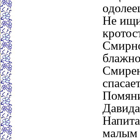
одолее
Не ищи
кротос
Смирно
блажно
Смирен
спасает
Помяни
Давида
Напита
малым 