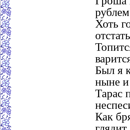
Гроша н
рублем
Хоть го
отстать
Топится
варитс
Был я 
ныне и
Тарас 
неспес
Как бр
глядит.