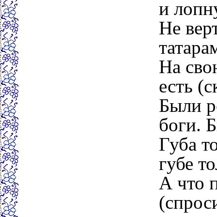
и лопн
Не вер
татара
На сво
есть (
Были р
боги. Б
Губа т
губе т
А что 
(спрос