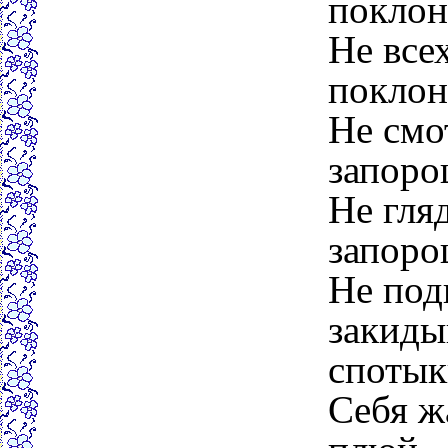
поклон
Не все
поклон
Не смо
запор
Не гля
запоро
Не под
закиды
спотык
Себя ж