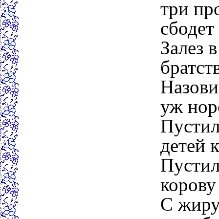
три пр
сбодет
Залез 
братст
Назови
уж нор
Пустил
детей 
Пустили
корову 
С жиру