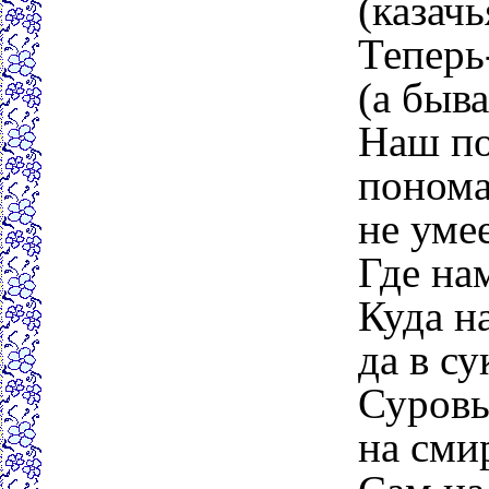
(казачь
Теперь
(а быва
Наш по
понома
не умее
Где на
Куда н
да в с
Суровы
на сми