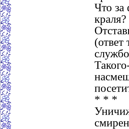
Что за
краля?
Отстав
(ответ 
службо
Такого
насмеш
посети
* * *
Уничи
смирен