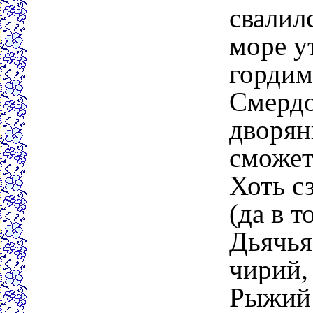
свалил
море у
гордим
Смердо
дворян
сможет
Хоть сз
(да в т
Дьячья
чирий,
Рыжий