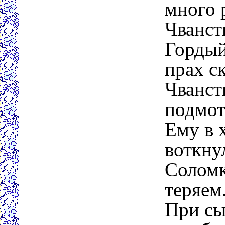
много 
Чванст
Гордый
прах с
Чванст
подмот
Ему в 
воткнул
Соломк
теряем
При сы