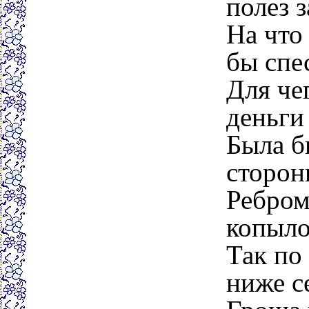
полез з
На что
бы спе
Для че
деньги 
Была б
сторон
Ребром
копыло
Так по
ниже се