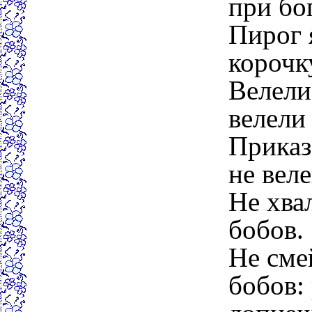
при бо
Пирог 
корочк
Велели
велели
Приказ
не вел
Не хва
бобов.
Не сме
бобов: