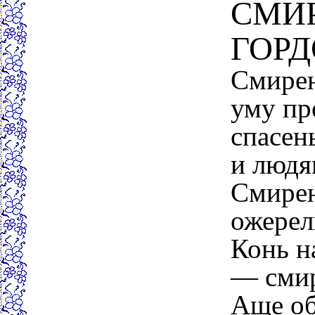
СМИ
ГОРД
Смирен
уму пр
спасен
и людя
Смирен
ожерел
Конь н
— смир
Аще об