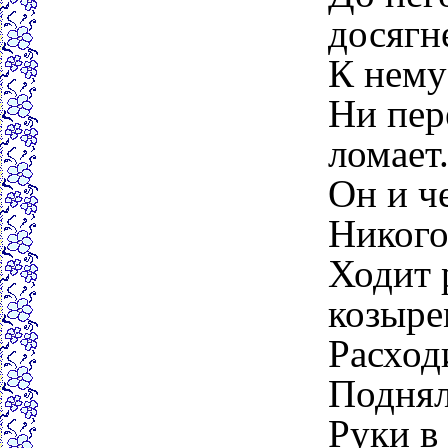
досягн
К нему
Ни пер
ломает
Он и че
Никого 
Ходит 
козыре
Расход
Поднял
Руки в 