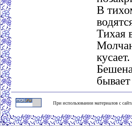
В тихо
водятся
Тихая 
Молчан
кусает.
Бешена
бывает 
При использовании материалов с сайта о