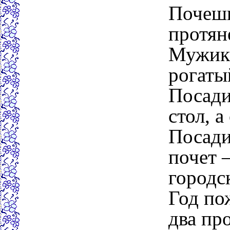
Почеши
протян
Мужик 
рогаты
Посади
стол, а
Посади
почет 
городс
Год по
два пр