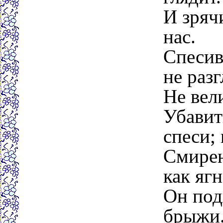
И зрячи
нас.
Спесив
не разг
Не вел
Убавит
спеси;
Смирен
как яг
Он под
брыжи