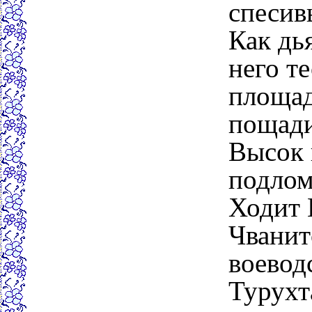
спесивы
Как дья
него те
площад
пощад
Высок 
подлом
Ходит 
Чванит
воевод
Турухт