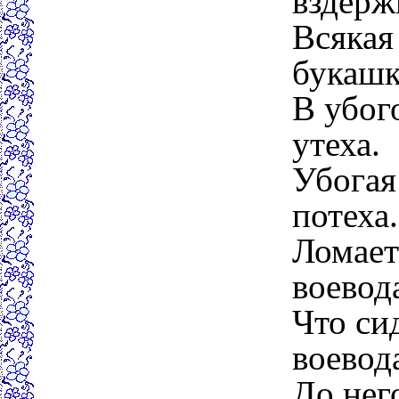
вздерж
Всякая 
букашк
В убог
утеха.
Убогая
потеха.
Ломает
воевод
Что си
воевод
До нег