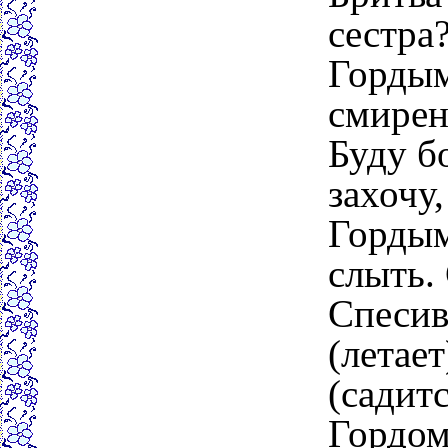
сестра
Гордым
смирен
Буду бо
захочу,
Горды
слыть.
Спесив
(летает
(садитс
Гордом