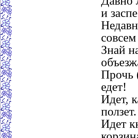
Давно 
и заспе
Недавн
совсем
Знай н
объезж
Прочь 
едет!
Идет, 
ползет.
Идет к
корзина