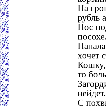
На гро
рубль 
Нос по
посохе
Напала
хочет с
Кошку,
то бол
Загорди
нейдет.
С похв