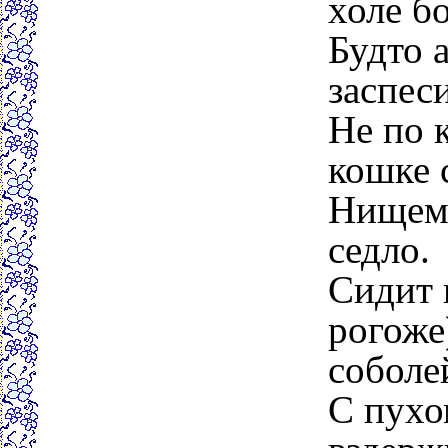
холе б
Будто а
заспес
Не по 
кошке 
Нищему
седло.
Сидит 
рогоже)
соболе
С пухо