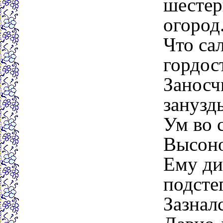
шестер
огород
Что сал
гордост
Заносч
занузд
Ум во 
Высоно
Ему ди
подсте
Зазналс