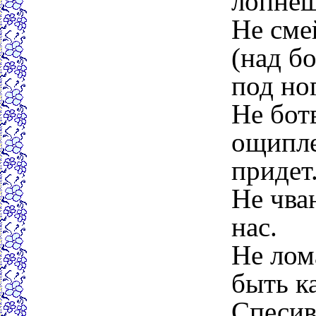
лопнеш
Не сме
(над б
под но
Не бот
ощипле
придет
Не чва
нас.
Не лом
быть к
Спесив