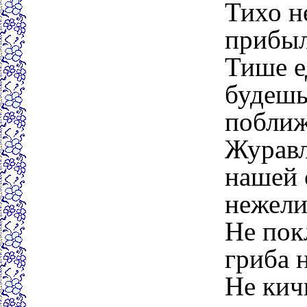
Тихо н
прибыл
Тише 
будешь
поближ
Журавл
нашей 
нежели
Не пок
гриба 
Не кич