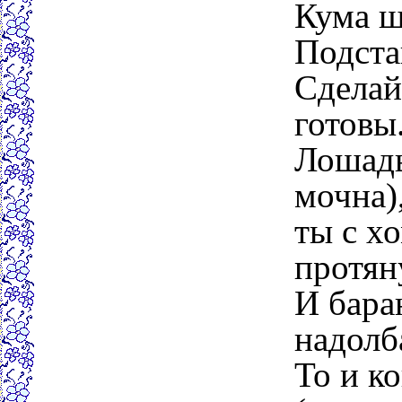
Кума ш
Подста
Сделай
готовы
Лошадь
мочна)
ты с х
протян
И бара
надолб
То и ко