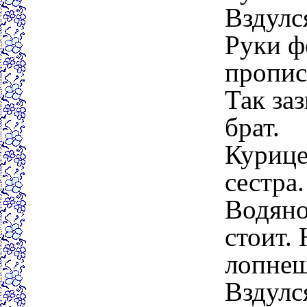
Вздулся
Руки ф
пропис
Так заз
брат.
Курице
сестра.
Водяно
стоит. 
лопнеш
Вздулс