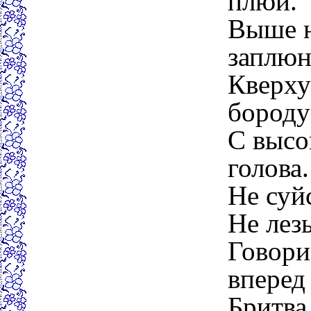
плюй.
Выше н
заплюн
Кверху
бороду
С высо
голова.
Не суйс
Не лез
Говори
вперед
Бритва