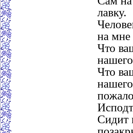
Сам на
лавку.
Челове
на мне
Что ва
нашего
Что ва
нашего 
пожало
Исподт
Сидит 
позакр